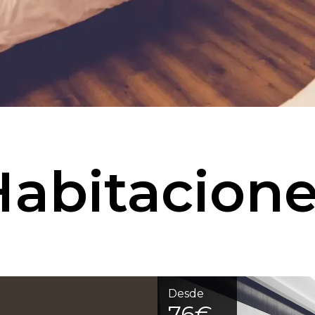
abitacion
Desde
76€