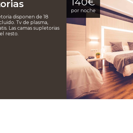
140€
orias
por noche
etoria disponen de 18
luido. Tv de plasma,
atis. Las camas supletorias
l resto.