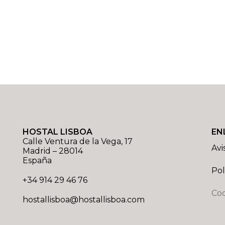
HOSTAL LISBOA
EN
Calle Ventura de la Vega, 17
Avi
Madrid
–
28014
España
Pol
+34 914 29 46 76
Coo
hostallisboa@hostallisboa.com