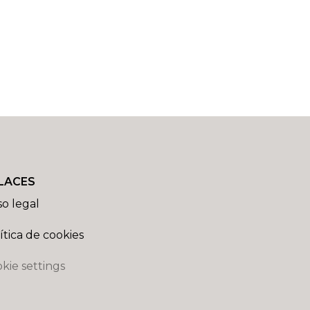
LACES
so legal
ítica de cookies
kie settings