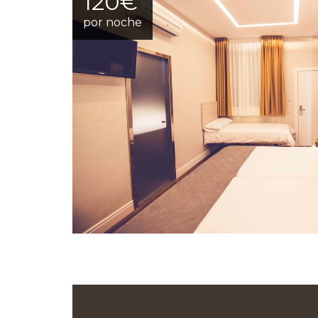
120€
por noche